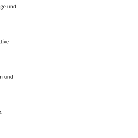
ege und
tive
am und
e,