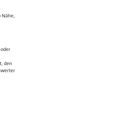
o Nähe,
 oder
t, den
swerter